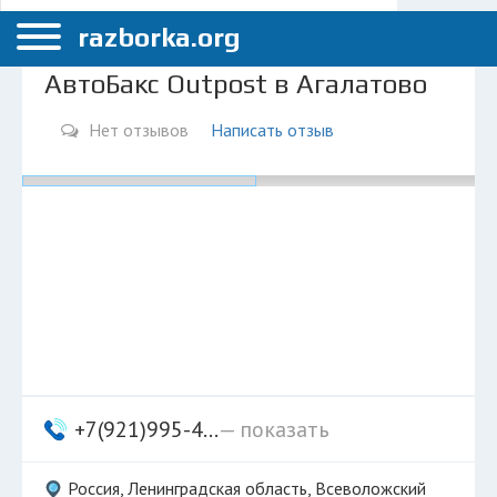
Меню
Санкт-Петербург
razborka.org
Главная
АвтоБакс Outpost в Агалатово
Санкт-Петербург
Нет отзывов
Написать отзыв
ПОЛЬЗОВАТЕЛЯМ
Каталог разборок
Вопрос автоюристу
Поиск деталей
КОМПАНИЯМ
Личный кабинет
Добавить компанию
+7(921)995-4...
— показать
Добавить авто в разбор
Россия, Ленинградская область, Всеволожский