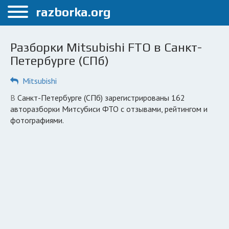
Меню
razborka.org
Главная
Разборки Mitsubishi FTO в Санкт-
Санкт-Петербург
Петербурге (СПб)
ПОЛЬЗОВАТЕЛЯМ
Mitsubishi
Каталог разборок
в Санкт-Петербурге (СПб) зарегистрированы 162
авторазборки Митсубиси ФТО с отзывами, рейтингом и
Автосервисы
фотографиями.
Вопрос автоюристу
Поиск деталей
КОМПАНИЯМ
Личный кабинет
Добавить компанию