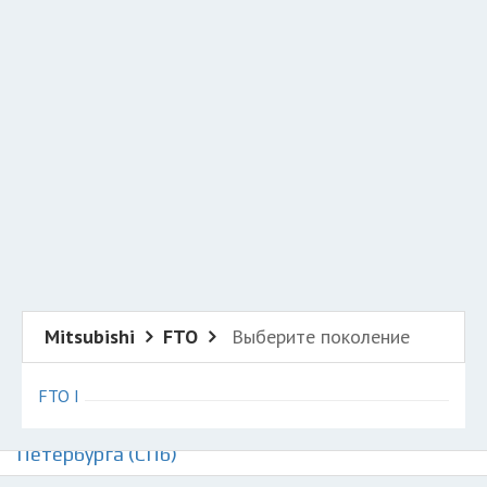
Добавить авто в разбор
Разместить рекламу
Техподдержка
© 2026 Все права защищены
Mitsubishi
FTO
Выберите поколение
FTO I
Авторазборки Митсубиси ФТО на карте Санкт-
Петербурга (СПб)