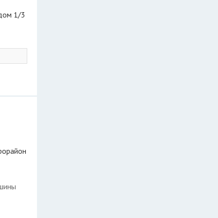
 дом 1/3
крорайон
ашины