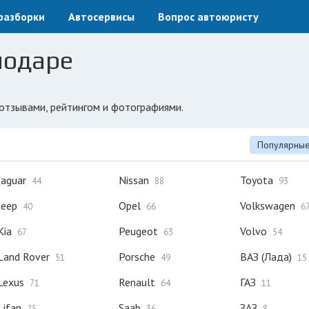
разборки
Автосервисы
Вопрос автоюристу
нодаре
 отзывами, рейтингом и фотографиями.
Популярны
Jaguar
Nissan
Toyota
44
88
93
Jeep
Opel
Volkswagen
40
66
6
Kia
Peugeot
Volvo
67
63
54
Land Rover
Porsche
ВАЗ (Лада)
51
49
15
Lexus
Renault
ГАЗ
71
64
11
Lifan
Saab
ЗАЗ
25
36
8