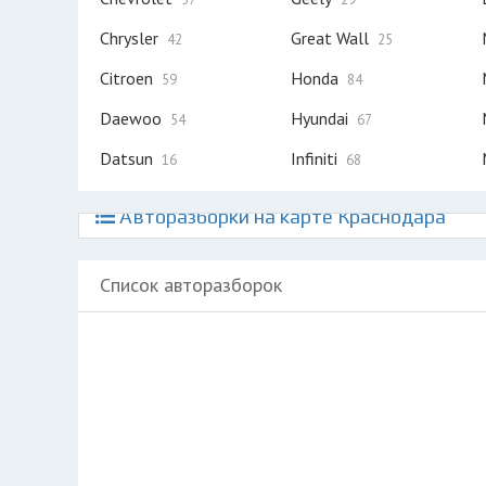
Chrysler
Great Wall
42
25
Citroen
Honda
59
84
Daewoo
Hyundai
54
67
Datsun
Infiniti
16
68
Авторазборки на карте Краснодара
Список авторазборок