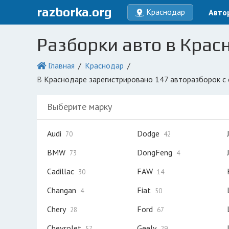
razborka.org
Краснодар
Авто
Разборки авто в Крас
Главная
Краснодар
в Краснодаре зарегистрировано 147 авторазборок с
Выберите марку
Audi
Dodge
70
42
BMW
DongFeng
73
4
Cadillac
FAW
30
14
Changan
Fiat
4
50
Chery
Ford
28
67
Chevrolet
Geely
57
29