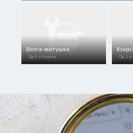
Волга-матушка
Xzapc
6 отзывов
2 о