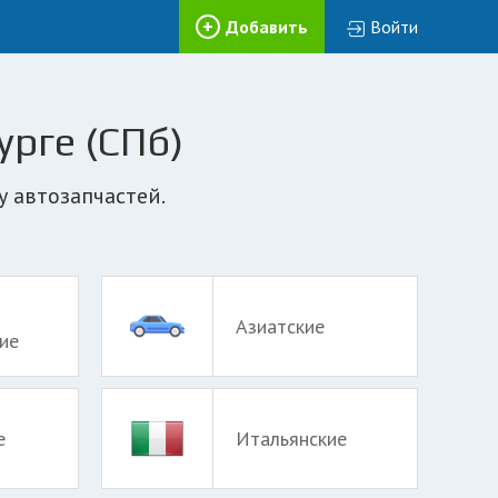
Добавить
Войти
урге (СПб)
 автозапчастей.
Азиатские
ие
е
Итальянские