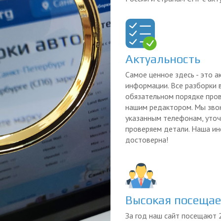
Актуальность
Самое ценное здесь - это а
информации. Все разборки 
обязательном порядке про
нашим редактором. Мы зво
указанным телефонам, уточ
проверяем детали. Наша и
достоверна!
Высокая посеща
За год наш сайт посещают 