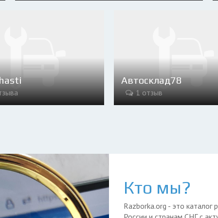
hasti
Автосклад78
тзыва
1 отзыв
Кто мы?
Razborka.org - это катало
России и странам СНГ с ак