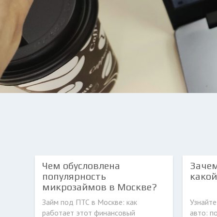
Чем обусловлена
Зачем
популярность
какой
микрозаймов в Москве?
Займ под ПТС в Москве: как
Узнайте
работает этот финансовый
авто: п