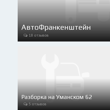
АвтоФранкенштейн
18 отзывов
Разборка на Уманском 62
5 отзывов