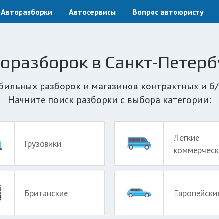
Авторазборки
Автосервисы
Вопрос автоюристу
оразборок в Санкт-Петерб
бильных разборок и магазинов контрактных и б/у
Начните поиск разборки с выбора категории:
Легкие
Грузовики
коммерческ
Британские
Европейски