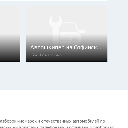
Автошкипер на Софийской 4
37 отзывов
г разборок иномарок и отечественных автомобилей по
туальными адресами, телефонами и отзывами о разборках.