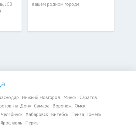
ь, JCB,
вашем родном городе.
и
да
раснодар
Нижний Новгород
Минск
Саратов
остов-на-Дону
Самара
Воронеж
Омск
Челябинск
Хабаровск
Витебск
Пенза
Гомель
Ярославль
Пермь