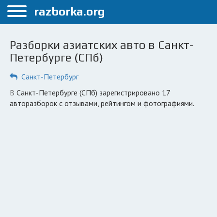
Меню
razborka.org
Главная
Разборки азиатских авто в Санкт-
Санкт-Петербург
Петербурге (СПб)
ПОЛЬЗОВАТЕЛЯМ
Санкт-Петербург
Каталог разборок
в Санкт-Петербурге (СПб) зарегистрировано 17
авторазборок с отзывами, рейтингом и фотографиями.
Автосервисы
Вопрос автоюристу
Поиск деталей
КОМПАНИЯМ
Личный кабинет
Добавить компанию