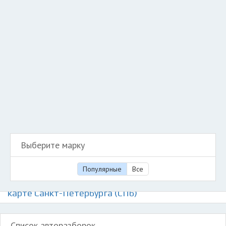
Добавить авто в разбор
Разместить рекламу
Техподдержка
© 2026 Все права защищены
Выберите марку
Популярные
Все
Авторазборки азиатских автомобилей на
карте Санкт-Петербурга (СПб)
Список авторазборок