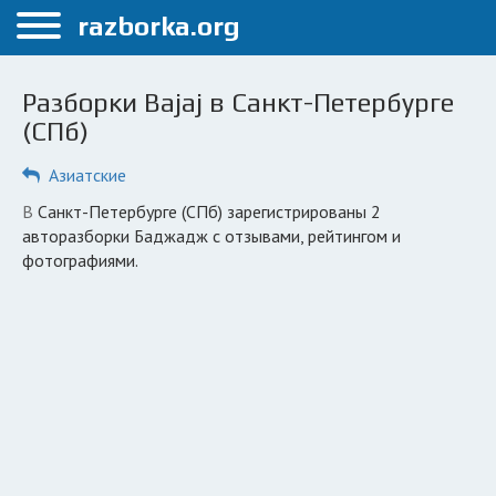
Меню
razborka.org
Главная
Разборки Bajaj в Санкт-Петербурге
Санкт-Петербург
(СПб)
ПОЛЬЗОВАТЕЛЯМ
Азиатские
Каталог разборок
в Санкт-Петербурге (СПб) зарегистрированы 2
авторазборки Баджадж с отзывами, рейтингом и
Автосервисы
фотографиями.
Вопрос автоюристу
Поиск деталей
КОМПАНИЯМ
Личный кабинет
Добавить компанию