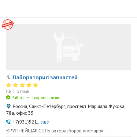
1.
Лаборатория запчастей
1 отзыв
Работаем в коронокризис
Россия, Санкт-Петербург, проспект Маршала Жукова,
78а, офис 35
+7(931)521...
ещё
KPУПНЕЙШAЯ СЕTЬ aвторазбopов иномapoк!