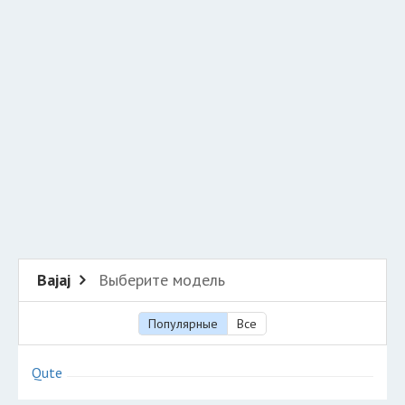
Добавить авто в разбор
Разместить рекламу
Техподдержка
© 2026 Все права защищены
Bajaj
Выберите модель
Популярные
Все
Qute
Авторазборки азиатских автомобилей