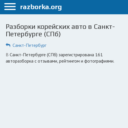
Меню
razborka.org
Главная
Разборки корейских авто в Санкт-
Санкт-Петербург
Петербурге (СПб)
ПОЛЬЗОВАТЕЛЯМ
Санкт-Петербург
Каталог разборок
в Санкт-Петербурге (СПб) зарегистрирована 161
авторазборка с отзывами, рейтингом и фотографиями.
Автосервисы
Вопрос автоюристу
Поиск деталей
КОМПАНИЯМ
Личный кабинет
Добавить компанию