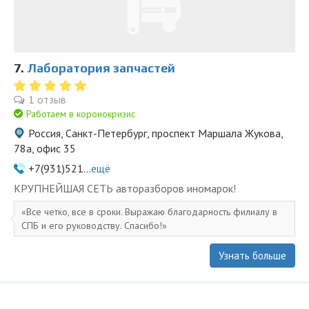
7.
Лаборатория запчастей
1 отзыв
Работаем в коронокризис
Россия, Санкт-Петербург, проспект Маршала Жукова,
78а, офис 35
+7(931)521...
ещё
KPУПНЕЙШAЯ СЕTЬ aвторазбopов иномapoк!
Все четко, все в сроки. Выражаю благодарность филиалу в
СПБ и его руководству. Спасибо!
Узнать больше