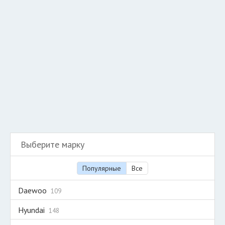
Добавить авто в разбор
Разместить рекламу
Техподдержка
© 2026 Все права защищены
Выберите марку
Популярные
Все
Daewoo
109
Hyundai
148