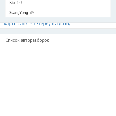
Kia
145
SsangYong
69
Авторазборки корейских автомобилей на
карте Санкт-Петербурга (СПб)
Список авторазборок