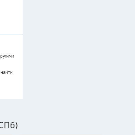
другими
 найти
СПб)