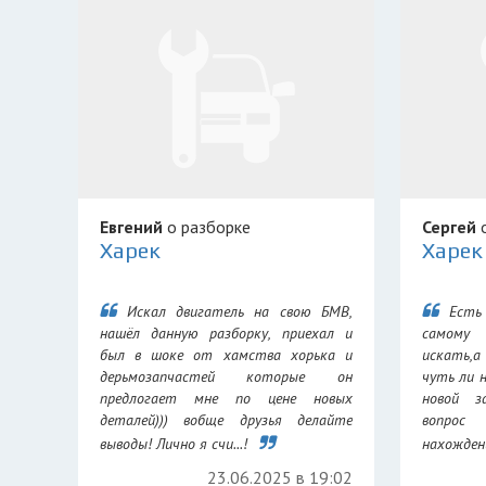
Евгений
о разборке
Сергей
о
Харек
Харек
Искал двигатель на свою БМВ,
Есть
нашёл данную разборку, приехал и
самому
был в шоке от хамства хорька и
искать,а
дерьмозапчастей которые он
чуть ли 
предлогает мне по цене новых
новой з
деталей))) вобще друзья делайте
вопрос
выводы! Лично я счи...!
нахождени
23.06.2025 в 19:02