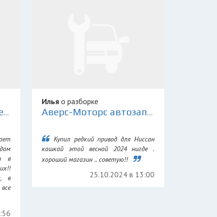
Илья
о разборке
Склад Контрактных Деталей 78
Аверс-Моторс автозапчасти для иномарок
ает
Купил редкий привод для Ниссан
дом
кашкай этой весной 2024 нигде .
н в
хороший магазин .. советую!!
их!!
25.10.2024 в 13:00
а, в
все
7:56