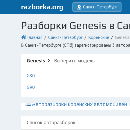
razborka.org
Санкт-Петербург
Разборки Genesis в Са
Главная
Санкт-Петербург
Корейские
Genesis
в Санкт-Петербурге (СПб) зарегистрированы 3 автор
Genesis
Выберите модель
G80
G90
Авторазборки корейских автомобилей Г
Список авторазборок