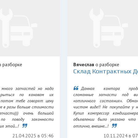
 разборке
Вячеслав
о разборке
 много запчастей но надо
Данная контора прод
 рыться по канавам их
сломанные запчасти под ви
 потом тебе говорят цену
«отличного состояния». Обма
не в разы больше стоимости
чистом виде!! Не покупайте у н
апчасти))) очень большой
Купил компрессор кондиционер
 по поводу законности
объявлении было указано что 
я этой...!
отлично, внешне...!
21.04.2025 в 05:46
10.11.2024 в 0