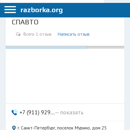
Меню
Санкт-Петербург
razborka.org
Главная
СПАВТО
Санкт-Петербург
Всего 1 отзыв
Написать отзыв
ПОЛЬЗОВАТЕЛЯМ
Каталог разборок
Вопрос автоюристу
Поиск деталей
КОМПАНИЯМ
Личный кабинет
Добавить компанию
+7 (911) 929...
— показать
Добавить авто в разбор
г. Санкт-Петербург, поселок Мурино, дом 25