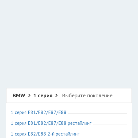
Добавить авто в разбор
Разместить рекламу
Техподдержка
© 2026 Все права защищены
BMW
1 серия
Выберите поколение
1 серия E81/E82/E87/E88
1 серия E81/E82/E87/E88 рестайлинг
1 серия E82/E88 2-й рестайлинг