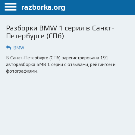
Меню
razborka.org
Главная
Разборки BMW 1 серия в Санкт-
Санкт-Петербург
Петербурге (СПб)
ПОЛЬЗОВАТЕЛЯМ
BMW
Каталог разборок
в Санкт-Петербурге (СПб) зарегистрирована 191
авторазборка БМВ 1 серии с отзывами, рейтингом и
Автосервисы
фотографиями.
Вопрос автоюристу
Поиск деталей
КОМПАНИЯМ
Личный кабинет
Добавить компанию