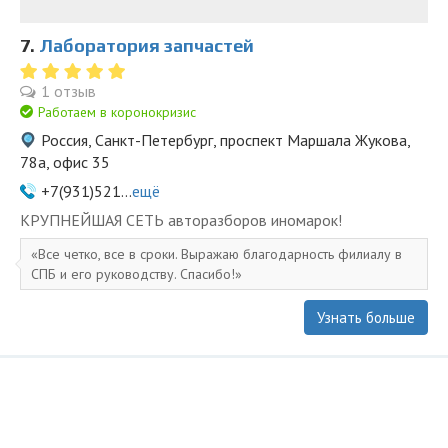
7.
Лаборатория запчастей
1 отзыв
Работаем в коронокризис
Россия, Санкт-Петербург, проспект Маршала Жукова,
78а, офис 35
+7(931)521...
ещё
KPУПНЕЙШAЯ СЕTЬ aвторазбopов иномapoк!
Все четко, все в сроки. Выражаю благодарность филиалу в
СПБ и его руководству. Спасибо!
Узнать больше