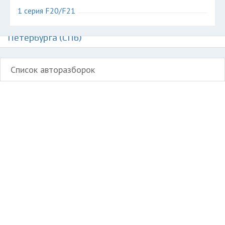
1 серия F20/F21
Авторазборки БМВ 1 серии на карте Санкт-
Петербурга (СПб)
Список авторазборок