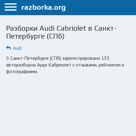
Меню
razborka.org
Главная
Разборки Audi Cabriolet в Санкт-
Санкт-Петербург
Петербурге (СПб)
ПОЛЬЗОВАТЕЛЯМ
Audi
Каталог разборок
в Санкт-Петербурге (СПб) зарегистрировано 155
авторазборок Ауди Кабриолет с отзывами, рейтингом и
Автосервисы
фотографиями.
Вопрос автоюристу
Поиск деталей
КОМПАНИЯМ
Личный кабинет
Добавить компанию