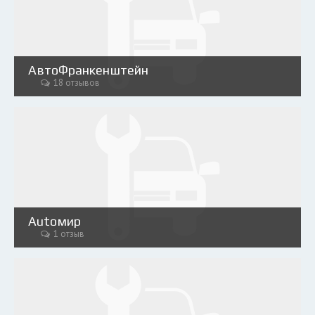
АвтоФранкенштейн
18 отзывов
Аutoмир
1 отзыв