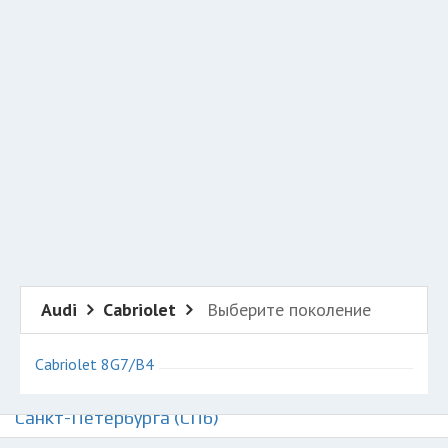
Добавить авто в разбор
Разместить рекламу
Техподдержка
© 2026 Все права защищены
Audi
Cabriolet
Выберите поколение
Cabriolet 8G7/B4
Авторазборки Ауди Кабриолет на карте
Санкт-Петербурга (СПб)