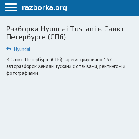
Меню
razborka.org
Главная
Разборки Hyundai Tuscani в Санкт-
Санкт-Петербург
Петербурге (СПб)
ПОЛЬЗОВАТЕЛЯМ
Hyundai
Каталог разборок
в Санкт-Петербурге (СПб) зарегистрировано 137
авторазборок Хендай Тускани с отзывами, рейтингом и
Автосервисы
фотографиями.
Вопрос автоюристу
Поиск деталей
КОМПАНИЯМ
Личный кабинет
Добавить компанию