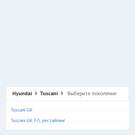
Добавить авто в разбор
Разместить рекламу
Техподдержка
© 2026 Все права защищены
Hyundai
Tuscani
Выберите поколение
Tuscani GK
Tuscani GK F/L рестайлинг
Авторазборки Хендай Тускани на карте Санкт-