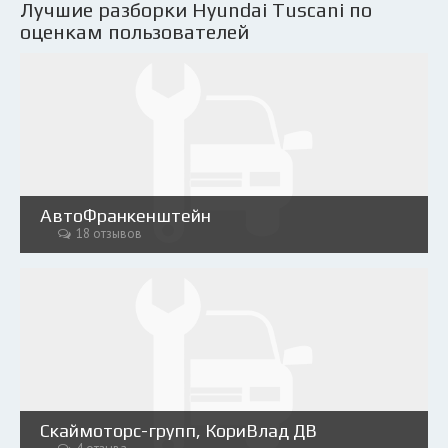
Лучшие разборки Hyundai Tuscani по
оценкам пользователей
АвтоФранкенштейн
18 отзывов
Скаймоторс-групп, КориВлад ДВ