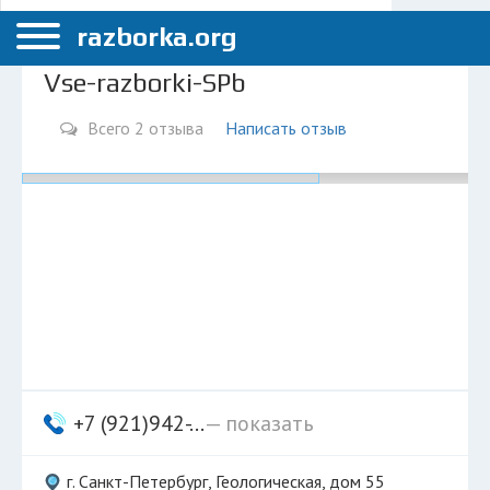
Меню
Санкт-Петербург
razborka.org
Главная
Vse-razborki-SPb
Санкт-Петербург
Всего 2 отзыва
Написать отзыв
ПОЛЬЗОВАТЕЛЯМ
Каталог разборок
Вопрос автоюристу
Поиск деталей
КОМПАНИЯМ
Личный кабинет
Добавить компанию
+7 (921)942-...
— показать
Добавить авто в разбор
г. Санкт-Петербург, Геологическая, дом 55