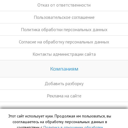
Отказ от ответственности
Пользовательское соглашение
Политика обработки персональных данных
Согласие на обработку персональных данных
Контакты администрации сайта
Компаниям
Добавить разборку
Реклама на сайте
База данных сайта razborka.org является интеллектуальной
Этот сайт использует куки. Продолжая им пользоваться, вы
собственностью ООО «Профит» и охраняется законом.
сооглашаетесь на обработку персональных данных в
соответствии с
Политика в отношении обработки