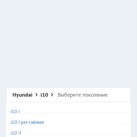
Добавить авто в разбор
Разместить рекламу
Техподдержка
© 2026 Все права защищены
Hyundai
i10
Выберите поколение
i10 I
i10 I рестайлинг
i10 II