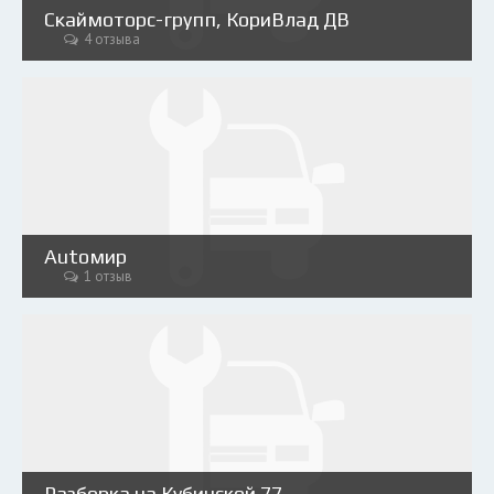
Скаймоторс-групп, КориВлад ДВ
4 отзыва
Аutoмир
1 отзыв
Разборка на Кубинской 77