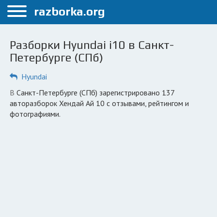
Меню
razborka.org
Главная
Разборки Hyundai i10 в Санкт-
Санкт-Петербург
Петербурге (СПб)
ПОЛЬЗОВАТЕЛЯМ
Hyundai
Каталог разборок
в Санкт-Петербурге (СПб) зарегистрировано 137
авторазборок Хендай Ай 10 с отзывами, рейтингом и
Автосервисы
фотографиями.
Вопрос автоюристу
Поиск деталей
КОМПАНИЯМ
Личный кабинет
Добавить компанию