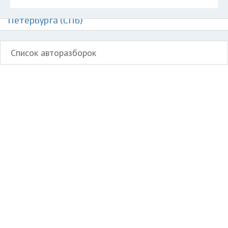
Авторазборки Хендай Ай 10 на карте Санкт-
Петербурга (СПб)
Список авторазборок