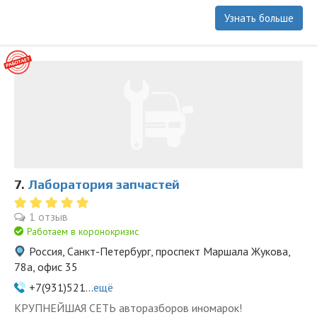
Узнать больше
7.
Лаборатория запчастей
1 отзыв
Работаем в коронокризис
Россия, Санкт-Петербург, проспект Маршала Жукова,
78а, офис 35
+7(931)521...
ещё
KPУПНЕЙШAЯ СЕTЬ aвторазбopов иномapoк!