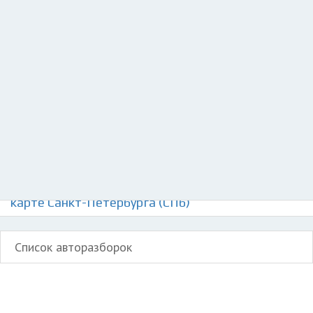
Добавить авто в разбор
Разместить рекламу
Техподдержка
© 2026 Все права защищены
Авторазборки БМВ 2 серии Актив Турер на
карте Санкт-Петербурга (СПб)
Список авторазборок