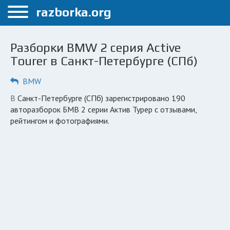
Меню
razborka.org
Главная
Разборки BMW 2 серия Active
Санкт-Петербург
Tourer в Санкт-Петербурге (СПб)
ПОЛЬЗОВАТЕЛЯМ
BMW
Каталог разборок
в Санкт-Петербурге (СПб) зарегистрировано 190
авторазборок БМВ 2 серии Актив Турер с отзывами,
Автосервисы
рейтингом и фотографиями.
Вопрос автоюристу
Поиск деталей
КОМПАНИЯМ
Личный кабинет
Добавить компанию