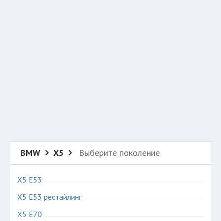
Добавить авто в разбор
Разместить рекламу
Техподдержка
© 2026 Все права защищены
BMW
X5
Выберите поколение
X5 E53
X5 E53 рестайлинг
X5 E70