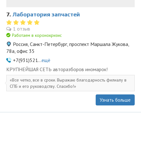
7.
Лаборатория запчастей
1 отзыв
Работаем в коронокризис
Россия, Санкт-Петербург, проспект Маршала Жукова,
78а, офис 35
+7(931)521...
ещё
KPУПНЕЙШAЯ СЕTЬ aвторазбopов иномapoк!
Все четко, все в сроки. Выражаю благодарность филиалу в
СПБ и его руководству. Спасибо!
Узнать больше