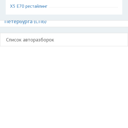
X5 E70 рестайлинг
Авторазборки БМВ Х5 на карте Санкт-
Петербурга (СПб)
Список авторазборок