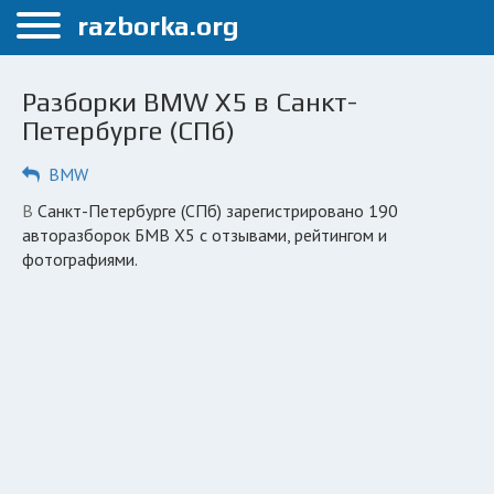
Меню
razborka.org
Главная
Разборки BMW X5 в Санкт-
Санкт-Петербург
Петербурге (СПб)
ПОЛЬЗОВАТЕЛЯМ
BMW
Каталог разборок
в Санкт-Петербурге (СПб) зарегистрировано 190
авторазборок БМВ Х5 с отзывами, рейтингом и
Автосервисы
фотографиями.
Вопрос автоюристу
Поиск деталей
КОМПАНИЯМ
Личный кабинет
Добавить компанию