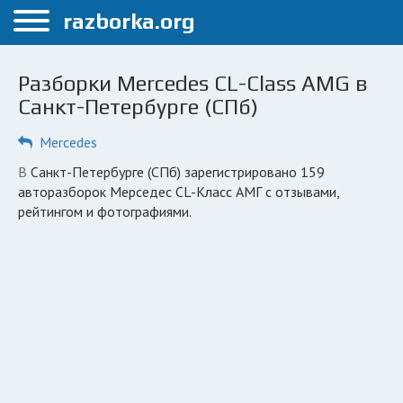
Меню
razborka.org
Главная
Разборки Mercedes CL-Class AMG в
Санкт-Петербург
Санкт-Петербурге (СПб)
ПОЛЬЗОВАТЕЛЯМ
Mercedes
Каталог разборок
в Санкт-Петербурге (СПб) зарегистрировано 159
авторазборок Мерседес CL-Класс АМГ с отзывами,
Автосервисы
рейтингом и фотографиями.
Вопрос автоюристу
Поиск деталей
КОМПАНИЯМ
Личный кабинет
Добавить компанию