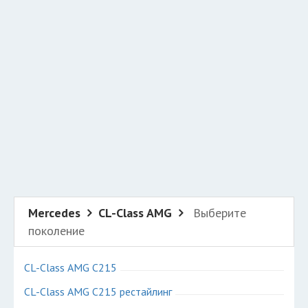
Добавить авто в разбор
Разместить рекламу
Техподдержка
© 2026 Все права защищены
Mercedes
CL-Class AMG
Выберите
поколение
CL-Class AMG C215
CL-Class AMG C215 рестайлинг