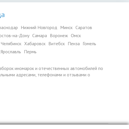
да
раснодар
Нижний Новгород
Минск
Саратов
остов-на-Дону
Самара
Воронеж
Омск
Челябинск
Хабаровск
Витебск
Пенза
Гомель
Ярославль
Пермь
азборок иномарок и отечественных автомобилей по
уальными адресами, телефонами и отзывами о