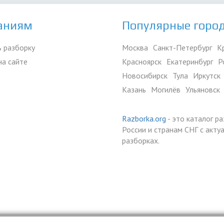
аниям
Популярные горо
 разборку
Москва
Санкт-Петербург
К
на сайте
Красноярск
Екатеринбург
Р
Новосибирск
Тула
Иркутск
Казань
Могилёв
Ульяновск
Razborka.org
- это каталог р
России и странам СНГ с акт
разборках.