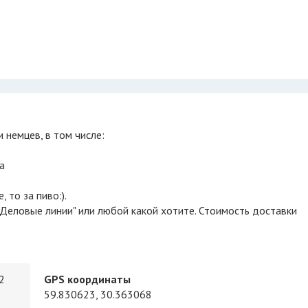
и немцев, в том числе:
а
 то за пиво:).
"Деловые линии" или любой какой хотите. Стоимость доставки
2
GPS координаты
59.830623, 30.363068