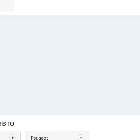
авто
+
+
Peugeot