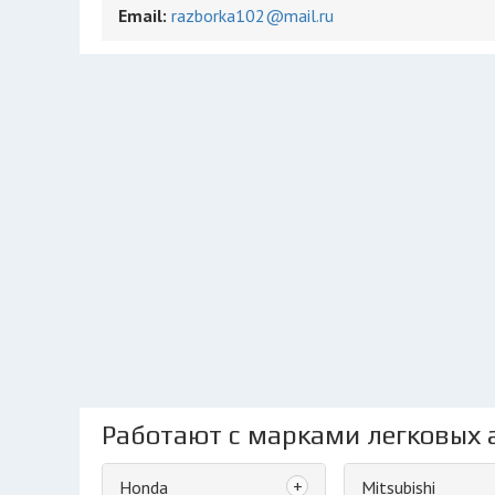
Email:
razborka102@mail.ru
Работают с марками легковых 
+
Honda
Mitsubishi