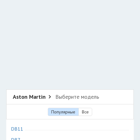
Добавить авто в разбор
Разместить рекламу
Техподдержка
© 2026 Все права защищены
Aston Martin
Выберите модель
Популярные
Все
DB11
DB7