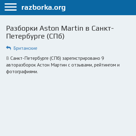
Меню
razborka.org
Главная
Разборки Aston Martin в Санкт-
Санкт-Петербург
Петербурге (СПб)
ПОЛЬЗОВАТЕЛЯМ
Британские
Каталог разборок
в Санкт-Петербурге (СПб) зарегистрировано 9
авторазборок Астон Мартин с отзывами, рейтингом и
Автосервисы
фотографиями.
Вопрос автоюристу
Поиск деталей
КОМПАНИЯМ
Личный кабинет
Добавить компанию