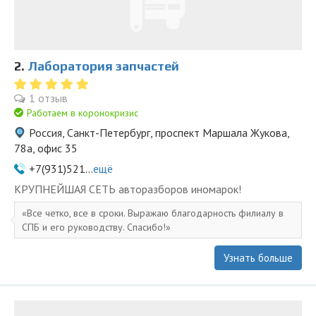
2.
Лаборатория запчастей
1 отзыв
Работаем в коронокризис
Россия, Санкт-Петербург, проспект Маршала Жукова,
78а, офис 35
+7(931)521...
ещё
KPУПНЕЙШAЯ СЕTЬ aвторазбopов иномapoк!
Все четко, все в сроки. Выражаю благодарность филиалу в
СПБ и его руководству. Спасибо!
Узнать больше