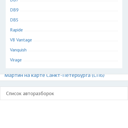
DB9
DBS
Rapide
V8 Vantage
Vanquish
Virage
Авторазборки британских автомобилей Астон
Мартин на карте Санкт-Петербурга (СПб)
Список авторазборок