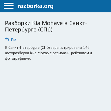
Меню
razborka.org
Главная
Разборки Kia Mohave в Санкт-
Санкт-Петербург
Петербурге (СПб)
ПОЛЬЗОВАТЕЛЯМ
Kia
Каталог разборок
в Санкт-Петербурге (СПб) зарегистрированы 142
авторазборки Киа Мохав с отзывами, рейтингом и
Автосервисы
фотографиями.
Вопрос автоюристу
Поиск деталей
КОМПАНИЯМ
Личный кабинет
Добавить компанию