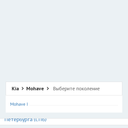
Добавить авто в разбор
Разместить рекламу
Техподдержка
© 2026 Все права защищены
Kia
Mohave
Выберите поколение
Mohave I
Авторазборки Киа Мохав на карте Санкт-
Петербурга (СПб)