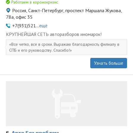
Работаем в коронокризис
Россия, Санкт-Петербург, проспект Маршала Жукова,
78а, офис 35
+7(931)521...
ещё
KPУПНЕЙШAЯ СЕTЬ aвторазбopов иномapoк!
Все четко, все в сроки. Выражаю благодарность филиалу в
СПБ и его руководству. Спасибо!
Узнать больше
6.
Авто Без проблем