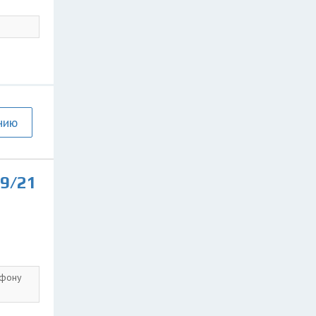
нию
19/21
ефону