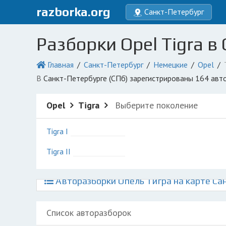
razborka.org
Санкт-Петербург
Разборки Opel Tigra в
Главная
Санкт-Петербург
Немецкие
Opel
в Санкт-Петербурге (СПб) зарегистрированы 164 авт
Opel
Tigra
Выберите поколение
Tigra I
Tigra II
Авторазборки Опель Тигра на карте Са
Список авторазборок