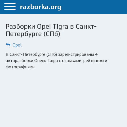
Меню
razborka.org
Главная
Разборки Opel Tigra в Санкт-
Санкт-Петербург
Петербурге (СПб)
ПОЛЬЗОВАТЕЛЯМ
Opel
Каталог разборок
в Санкт-Петербурге (СПб) зарегистрированы 4
авторазборки Опель Тигра с отзывами, рейтингом и
Автосервисы
фотографиями.
Вопрос автоюристу
Поиск деталей
КОМПАНИЯМ
Личный кабинет
Добавить компанию