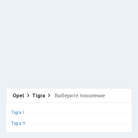
Добавить авто в разбор
Разместить рекламу
Техподдержка
© 2026 Все права защищены
Opel
Tigra
Выберите поколение
Tigra I
Tigra II
Авторазборки Опель Тигра на карте Санкт-