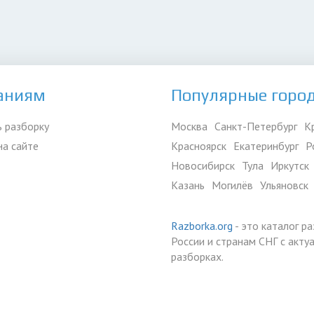
аниям
Популярные горо
 разборку
Москва
Санкт-Петербург
К
на сайте
Красноярск
Екатеринбург
Р
Новосибирск
Тула
Иркутск
Казань
Могилёв
Ульяновск
Razborka.org
- это каталог р
России и странам СНГ с акт
разборках.