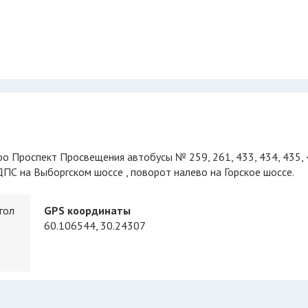
ро Проспект Просвещения автобусы № 259, 261, 433, 434, 435, 
 ДПС на Выборгском шоссе , поворот налево на Горское шоссе.
угол
GPS координаты
60.106544, 30.24307