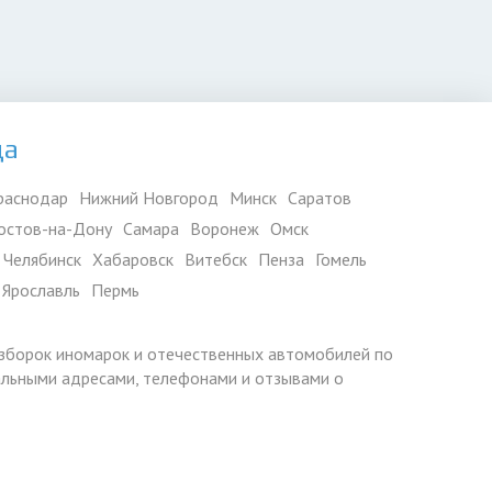
да
раснодар
Нижний Новгород
Минск
Саратов
остов-на-Дону
Самара
Воронеж
Омск
Челябинск
Хабаровск
Витебск
Пенза
Гомель
Ярославль
Пермь
азборок иномарок и отечественных автомобилей по
уальными адресами, телефонами и отзывами о