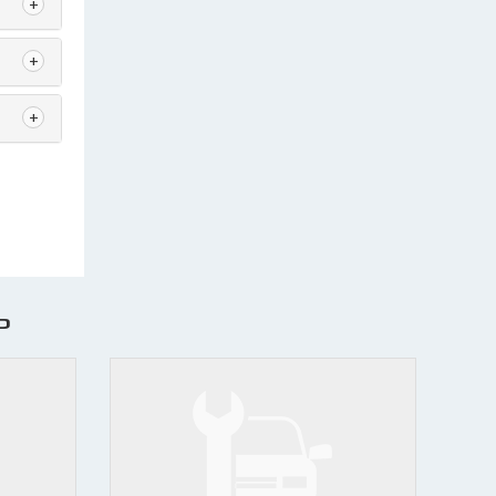
+
+
+
ь