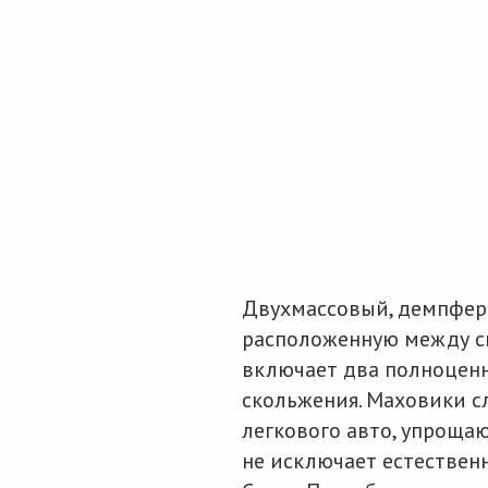
Двухмассовый, демпфер
расположенную между си
включает два полноцен
скольжения. Маховики с
легкового авто, упроща
не исключает естествен