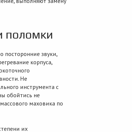
ление, выполняют замену
и поломки
 посторонние звуки,
регревание корпуса,
окоточного
вности. Не
ального инструмента с
ны обойтись не
хмассового маховика по
степени их