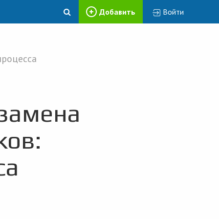
Добавить
Войти
процесса
 замена
ков:
са