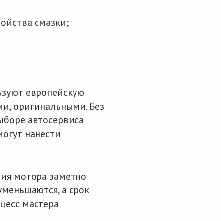
ойства смазки;
ьзуют европейскую
и, оригинальными. Без
ыборе автосервиса
могут нанести
ия мотора заметно
уменьшаются, а срок
цесс мастера