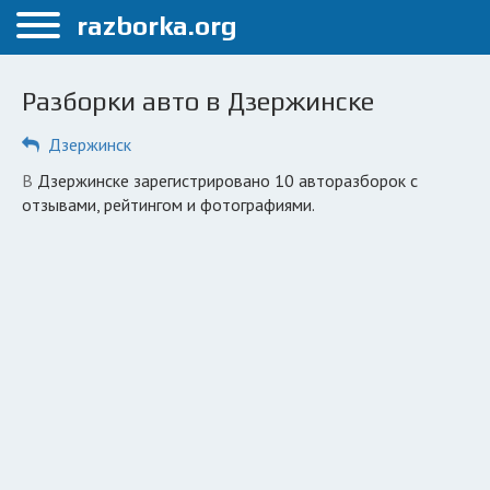
Меню
razborka.org
Главная
Разборки авто в Дзержинске
Дзержинск
Дзержинск
ПОЛЬЗОВАТЕЛЯМ
в Дзержинске зарегистрировано 10 авторазборок с
Каталог разборок
отзывами, рейтингом и фотографиями.
Автосервисы
Вопрос автоюристу
Поиск деталей
КОМПАНИЯМ
Личный кабинет
Добавить компанию