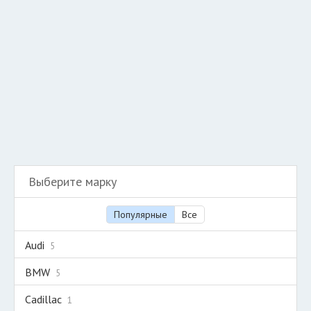
Добавить авто в разбор
Разместить рекламу
Техподдержка
© 2026 Все права защищены
Выберите марку
Популярные
Все
Audi
5
BMW
5
Cadillac
1