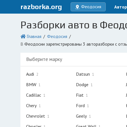
razborka.org
Феодосия
Автор
Разборки авто в Феод
Главная
Феодосия
в Феодосии зарегистрированы 3 авторазборки с отз
Выберите марку
Audi
Datsun
2
1
BMW
Dodge
1
1
Cadillac
Fiat
1
1
Chery
Ford
1
1
Chevrolet
Geely
1
1
Chrysler
Great Wall
1
1