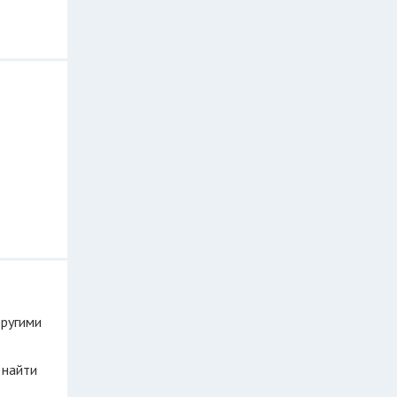
другими
 найти