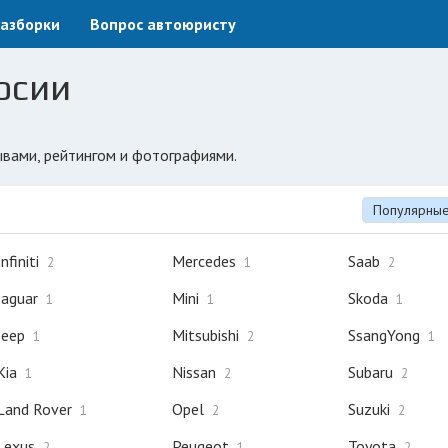
азборки
Вопрос автоюристу
осии
ывами, рейтингом и фотографиями.
Популярны
Infiniti
Mercedes
Saab
2
1
2
Jaguar
Mini
Skoda
1
1
1
Jeep
Mitsubishi
SsangYong
1
2
1
Kia
Nissan
Subaru
1
2
2
Land Rover
Opel
Suzuki
1
2
2
Lexus
Peugeot
Toyota
2
1
2