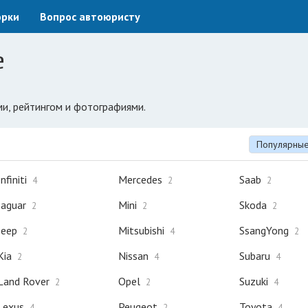
орки
Вопрос автоюристу
е
ми, рейтингом и фотографиями.
Популярны
Infiniti
Mercedes
Saab
4
2
2
Jaguar
Mini
Skoda
2
2
2
Jeep
Mitsubishi
SsangYong
2
4
2
Kia
Nissan
Subaru
2
4
4
Land Rover
Opel
Suzuki
2
2
4
Lexus
Peugeot
Toyota
4
2
4