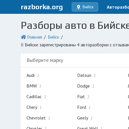
razborka.org
Бийск
Авторазб
Разборы авто в Бийск
Главная
Бийск
в Бийске зарегистрированы 4 авторазборки с отзыва
Выберите марку
Audi
Datsun
2
2
BMW
Dodge
2
2
Cadillac
Fiat
2
2
Chery
Ford
2
2
Chevrolet
Geely
2
2
Chrysler
Great Wall
2
2