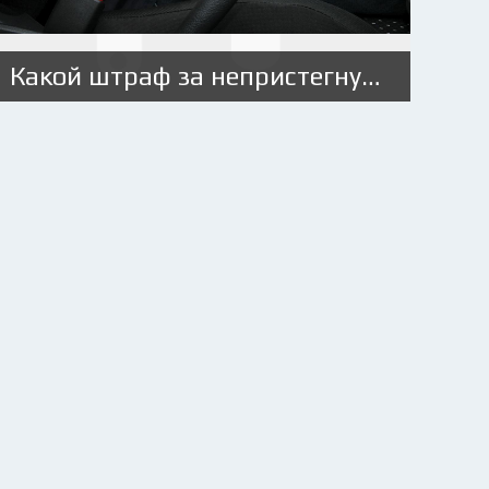
Какой штраф за непристегнутый ремень в [year] году?