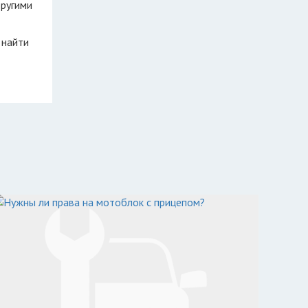
другими
 найти