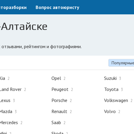
вторазборки
Вопрос автоюристу
-Алтайске
с отзывами, рейтингом и фотографиями.
Популярны
Kia
Opel
Suzuki
2
2
3
Land Rover
Peugeot
Toyota
2
2
3
Lexus
Porsche
Volkswagen
3
2
2
Mazda
Renault
Volvo
3
2
2
Mercedes
Saab
2
2
Mini
Skoda
2
2