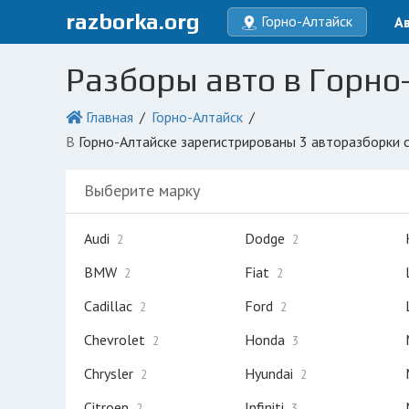
razborka.org
Горно-Алтайск
А
Разборы авто в Горно
Главная
Горно-Алтайск
в Горно-Алтайске зарегистрированы 3 авторазборки 
Выберите марку
Audi
Dodge
2
2
BMW
Fiat
2
2
Cadillac
Ford
2
2
Chevrolet
Honda
2
3
Chrysler
Hyundai
2
2
Citroen
Infiniti
2
3