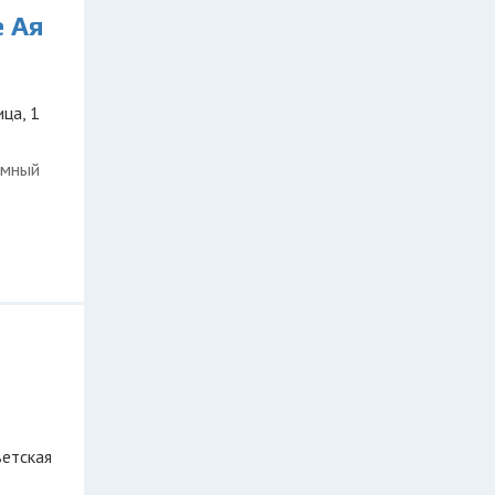
е Ая
ица, 1
омный
ветская