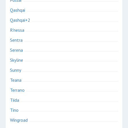
Pulsar
Qashqai
Qashqai+2
R'nessa
Sentra
Serena
Skyline
Sunny
Teana
Terrano
Tiida
Tino
Wingroad