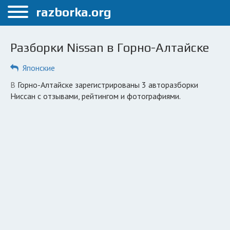
Меню
razborka.org
Главная
Разборки Nissan в Горно-Алтайске
Горно-Алтайск
Японские
ПОЛЬЗОВАТЕЛЯМ
в Горно-Алтайске зарегистрированы 3 авторазборки
Каталог разборок
Ниссан с отзывами, рейтингом и фотографиями.
Вопрос автоюристу
Поиск деталей
КОМПАНИЯМ
Личный кабинет
Добавить компанию
Добавить авто в разбор