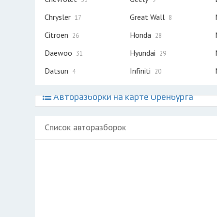
Chrysler
Great Wall
17
8
Citroen
Honda
26
28
Daewoo
Hyundai
31
29
Datsun
Infiniti
4
20
Авторазборки на карте Оренбурга
Список авторазборок