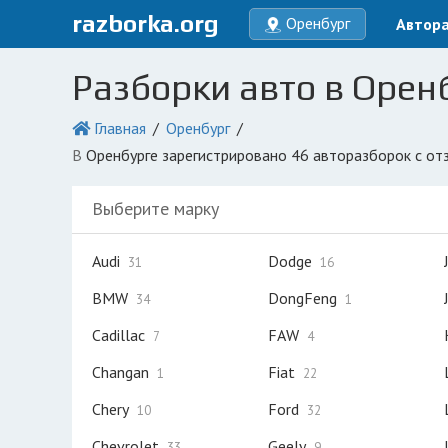
razborka.org
Оренбург
Автор
Разборки авто в Орен
Главная
Оренбург
в Оренбурге зарегистрировано 46 авторазборок с от
Выберите марку
Audi
Dodge
31
16
BMW
DongFeng
34
1
Cadillac
FAW
7
4
Changan
Fiat
1
22
Chery
Ford
10
32
Chevrolet
Geely
33
9