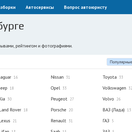
азборки
Автосервисы
Вопрос автоюристу
бурге
зывами, рейтингом и фотографиями.
Популярны
Jaguar
Nissan
Toyota
16
31
33
Jeep
Opel
Volkswagen
18
33
3
Kia
Peugeot
Volvo
30
27
26
Land Rover
Porsche
ВАЗ (Лада)
18
20
13
Lexus
Renault
ГАЗ
21
31
5
Lifan
Saab
ЗАЗ
13
15
5