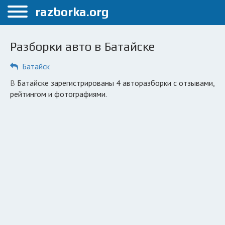
Меню
razborka.org
Главная
Разборки авто в Батайске
Батайск
Батайск
ПОЛЬЗОВАТЕЛЯМ
в Батайске зарегистрированы 4 авторазборки с отзывами,
Каталог разборок
рейтингом и фотографиями.
Вопрос автоюристу
Поиск деталей
КОМПАНИЯМ
Личный кабинет
Добавить компанию
Добавить авто в разбор