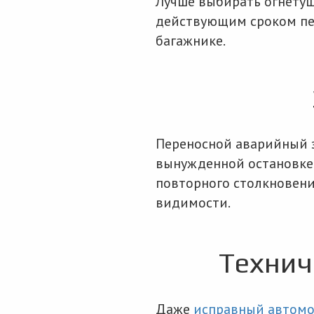
Лучше выбирать огнетуш
действующим сроком пере
багажнике.
Переносной аварийный з
вынужденной остановке 
повторного столкновени
видимости.
Технич
Даже
исправный автом