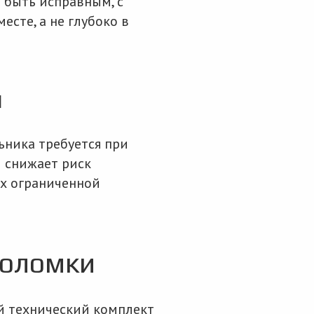
 быть исправным, с
сте, а не глубоко в
и
ьника требуется при
 снижает риск
ях ограниченной
поломки
 технический комплект