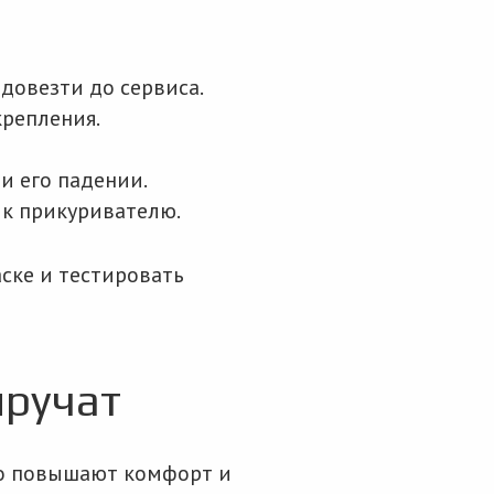
довезти до сервиса.
крепления.
и его падении.
 к прикуривателю.
аске и тестировать
ыручат
но повышают комфорт и