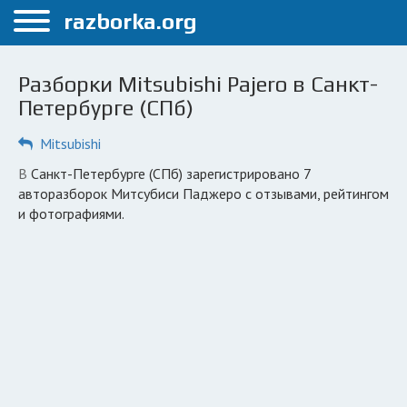
Меню
razborka.org
Главная
Разборки Mitsubishi Pajero в Санкт-
Санкт-Петербург
Петербурге (СПб)
ПОЛЬЗОВАТЕЛЯМ
Mitsubishi
Каталог разборок
в Санкт-Петербурге (СПб) зарегистрировано 7
авторазборок Митсубиси Паджеро с отзывами, рейтингом
Автосервисы
и фотографиями.
Вопрос автоюристу
Поиск деталей
КОМПАНИЯМ
Личный кабинет
Добавить компанию