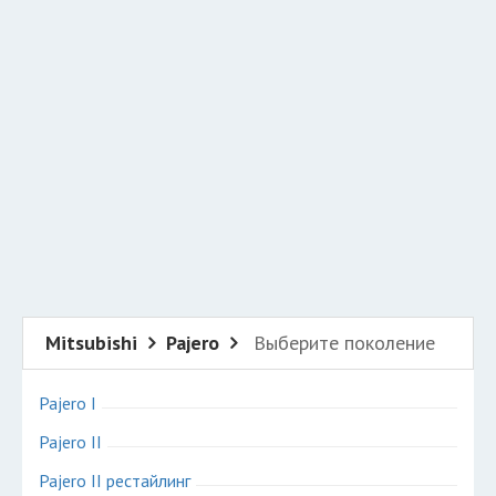
Добавить авто в разбор
Разместить рекламу
Техподдержка
© 2026 Все права защищены
Mitsubishi
Pajero
Выберите поколение
Pajero I
Pajero II
Pajero II рестайлинг