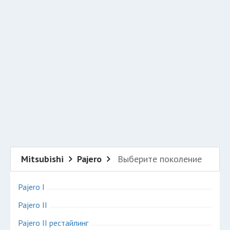
Добавить авто в разбор
Разместить рекламу
Техподдержка
© 2026 Все права защищены
Mitsubishi
Pajero
Выберите поколение
Pajero I
Pajero II
Pajero II рестайлинг