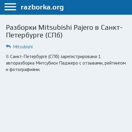
Меню
razborka.org
Главная
Разборки Mitsubishi Pajero в Санкт-
Санкт-Петербург
Петербурге (СПб)
ПОЛЬЗОВАТЕЛЯМ
Mitsubishi
Каталог разборок
в Санкт-Петербурге (СПб) зарегистрирована 1
авторазборка Митсубиси Паджеро с отзывами, рейтингом
Автосервисы
и фотографиями.
Вопрос автоюристу
Поиск деталей
КОМПАНИЯМ
Личный кабинет
Добавить компанию