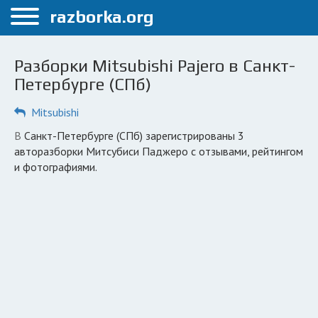
Меню
razborka.org
Главная
Разборки Mitsubishi Pajero в Санкт-
Санкт-Петербург
Петербурге (СПб)
ПОЛЬЗОВАТЕЛЯМ
Mitsubishi
Каталог разборок
в Санкт-Петербурге (СПб) зарегистрированы 3
авторазборки Митсубиси Паджеро с отзывами, рейтингом
Автосервисы
и фотографиями.
Вопрос автоюристу
Поиск деталей
КОМПАНИЯМ
Личный кабинет
Добавить компанию