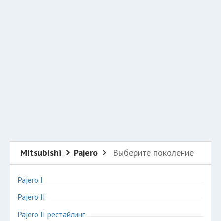
Добавить авто в разбор
Разместить рекламу
Техподдержка
© 2026 Все права защищены
Mitsubishi
Pajero
Выберите поколение
Pajero I
Pajero II
Pajero II рестайлинг