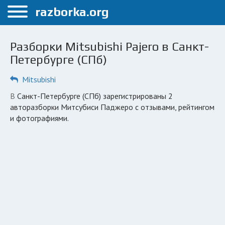
Меню
razborka.org
Главная
Разборки Mitsubishi Pajero в Санкт-
Санкт-Петербург
Петербурге (СПб)
ПОЛЬЗОВАТЕЛЯМ
Mitsubishi
Каталог разборок
в Санкт-Петербурге (СПб) зарегистрированы 2
авторазборки Митсубиси Паджеро с отзывами, рейтингом
Автосервисы
и фотографиями.
Вопрос автоюристу
Поиск деталей
КОМПАНИЯМ
Личный кабинет
Добавить компанию