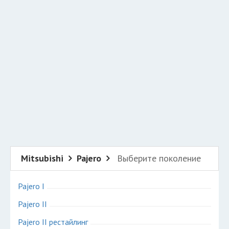
Добавить авто в разбор
Разместить рекламу
Техподдержка
© 2026 Все права защищены
Mitsubishi
Pajero
Выберите поколение
Pajero I
Pajero II
Pajero II рестайлинг