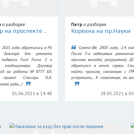
я
о разборке
Петр
о разборке
Кореана на пр.Науки
PitStop на проспекте Маршала Блюхера
 2021 года обратились в Pit
Санта-Фе, 2003 года, 2,4 ли
а Блюхера для ремонта
После 3-х недешевых ремонтов
 подвески Ford Focus 2 и
причине выхода( разрушения) Д
 кондиционера. Договор
обратился в этот сервис. Смо
аряд на работы №8777 БЛ.
найти причину, связанную с Г
 принял Слюсарь О.А.
устранить... К сожалению, на возр
лем рабо...!
01.06.2021 в 14:48
28.05.2021 в 0