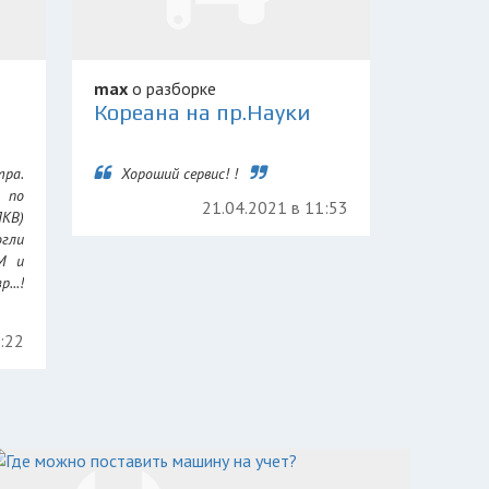
max
о разборке
Кореана на пр.Науки
тра.
Хороший сервис! !
 по
21.04.2021 в 11:53
ПКВ)
гли
РМ и
...!
5:22