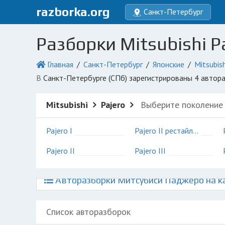
razborka.org
Санкт-Петербург
Разборки Mitsubishi P
Главная
Санкт-Петербург
Японские
Mitsubish
в Санкт-Петербурге (СПб) зарегистрированы 4 авто
Mitsubishi
Pajero
Выберите поколение
Pajero I
Pajero II рестайлинг
Pajero II
Pajero III
Авторазборки Митсубиси Паджеро на ка
Список авторазборок