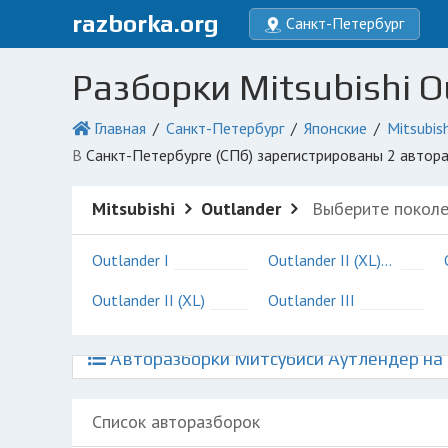
razborka.org
Санкт-Петербург
Разборки Mitsubishi O
Главная
Санкт-Петербург
Японские
Mitsubish
в Санкт-Петербурге (СПб) зарегистрированы 2 авто
Mitsubishi
Outlander
Выберите поколе
Outlander I
Outlander II (XL) рестайли
Outlander II (XL)
Outlander III
Авторазборки Митсубиси Аутлендер на 
Список авторазборок