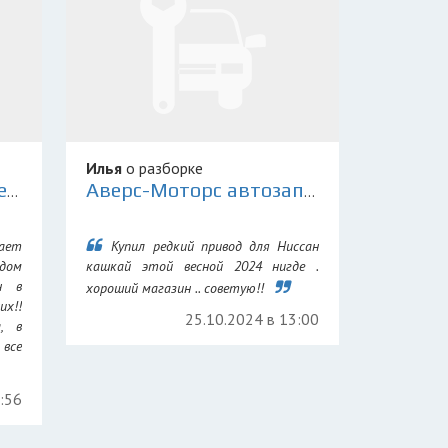
Илья
о разборке
Склад Контрактных Деталей 78
Аверс-Моторс автозапчасти для иномарок
ает
Купил редкий привод для Ниссан
дом
кашкай этой весной 2024 нигде .
н в
хороший магазин .. советую!!
их!!
25.10.2024 в 13:00
а, в
все
7:56