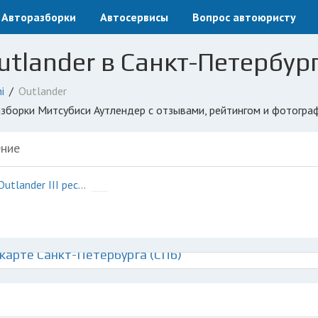
Авторазборки
Автосервисы
Вопрос автоюристу
utlander в Санкт-Петербург
i
Outlander
разборки Митсубиси Аутлендер с отзывами, рейтингом и фотогра
ние
нг
Outlander III рестайлинг
карте Санкт-Петербурга (СПб)