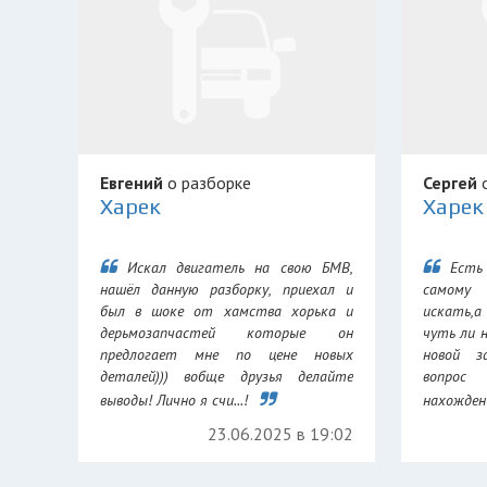
Евгений
о разборке
Сергей
о
Харек
Харек
Искал двигатель на свою БМВ,
Есть
нашёл данную разборку, приехал и
самому
был в шоке от хамства хорька и
искать,а
дерьмозапчастей которые он
чуть ли 
предлогает мне по цене новых
новой з
деталей))) вобще друзья делайте
вопрос
выводы! Лично я счи...!
нахождени
23.06.2025 в 19:02