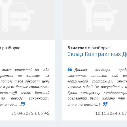
 разборке
Вячеслав
о разборке
 много запчастей но надо
Данная контора прод
 рыться по канавам их
сломанные запчасти под ви
 потом тебе говорят цену
«отличного состояния». Обма
не в разы больше стоимости
чистом виде!! Не покупайте у н
апчасти))) очень большой
Купил компрессор кондиционер
 по поводу законности
объявлении было указано что 
я этой...!
отлично, внешне...!
21.04.2025 в 05:46
10.11.2024 в 0