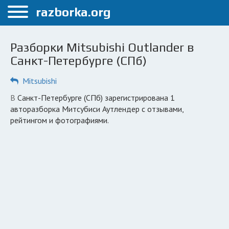
Меню
razborka.org
Главная
Разборки Mitsubishi Outlander в
Санкт-Петербург
Санкт-Петербурге (СПб)
ПОЛЬЗОВАТЕЛЯМ
Mitsubishi
Каталог разборок
в Санкт-Петербурге (СПб) зарегистрирована 1
авторазборка Митсубиси Аутлендер с отзывами,
Автосервисы
рейтингом и фотографиями.
Вопрос автоюристу
Поиск деталей
КОМПАНИЯМ
Личный кабинет
Добавить компанию