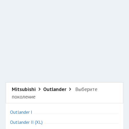
Добавить авто в разбор
Разместить рекламу
Техподдержка
© 2026 Все права защищены
Mitsubishi
Outlander
Выберите
поколение
Outlander I
Outlander II (XL)