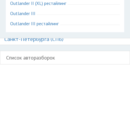
Outlander II (XL) рестайлинг
Outlander III
Outlander III рестайлинг
Авторазборки Митсубиси Аутлендер на карте
Санкт-Петербурга (СПб)
Список авторазборок