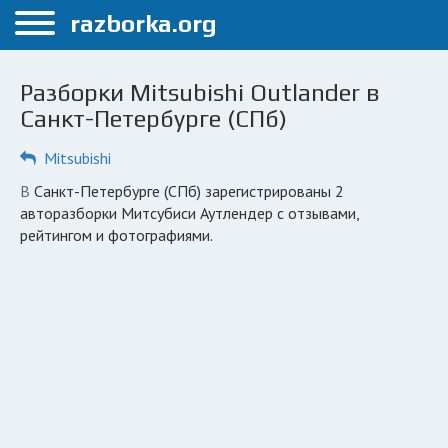
Меню
razborka.org
Главная
Разборки Mitsubishi Outlander в
Санкт-Петербург
Санкт-Петербурге (СПб)
ПОЛЬЗОВАТЕЛЯМ
Mitsubishi
Каталог разборок
в Санкт-Петербурге (СПб) зарегистрированы 2
авторазборки Митсубиси Аутлендер с отзывами,
Автосервисы
рейтингом и фотографиями.
Вопрос автоюристу
Поиск деталей
КОМПАНИЯМ
Личный кабинет
Добавить компанию