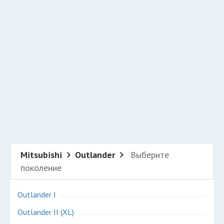
Добавить авто в разбор
Разместить рекламу
Техподдержка
© 2026 Все права защищены
Mitsubishi
Outlander
Выберите
поколение
Outlander I
Outlander II (XL)