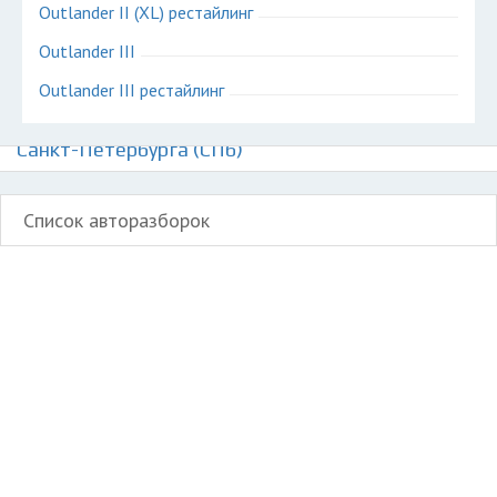
Outlander II (XL) рестайлинг
Outlander III
Outlander III рестайлинг
Авторазборки Митсубиси Аутлендер на карте
Санкт-Петербурга (СПб)
Список авторазборок