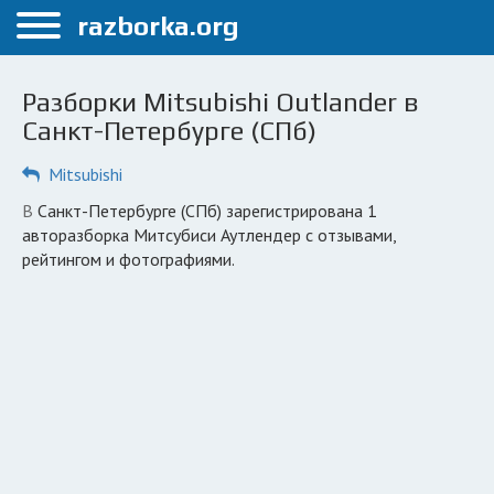
Меню
razborka.org
Главная
Разборки Mitsubishi Outlander в
Санкт-Петербург
Санкт-Петербурге (СПб)
ПОЛЬЗОВАТЕЛЯМ
Mitsubishi
Каталог разборок
в Санкт-Петербурге (СПб) зарегистрирована 1
авторазборка Митсубиси Аутлендер с отзывами,
Автосервисы
рейтингом и фотографиями.
Вопрос автоюристу
Поиск деталей
КОМПАНИЯМ
Личный кабинет
Добавить компанию