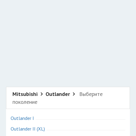
Добавить авто в разбор
Разместить рекламу
Техподдержка
© 2026 Все права защищены
Mitsubishi
Outlander
Выберите
поколение
Outlander I
Outlander II (XL)