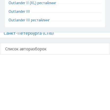
Outlander II (XL) рестайлинг
Outlander III
Outlander III рестайлинг
Авторазборки Митсубиси Аутлендер на карте
Санкт-Петербурга (СПб)
Список авторазборок