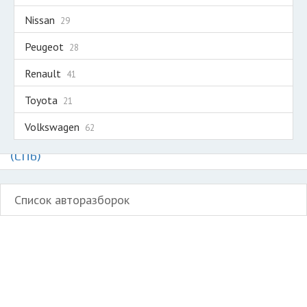
Nissan
29
Peugeot
28
Renault
41
Toyota
21
Volkswagen
62
Авторазборки легких коммерческих авто и
микроавтобусов на карте Санкт-Петербурга
(СПб)
Список авторазборок