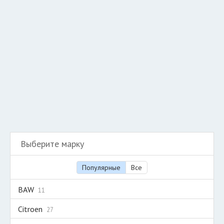
Добавить авто в разбор
Разместить рекламу
Техподдержка
© 2026 Все права защищены
Выберите марку
Популярные
Все
BAW
11
Citroen
27