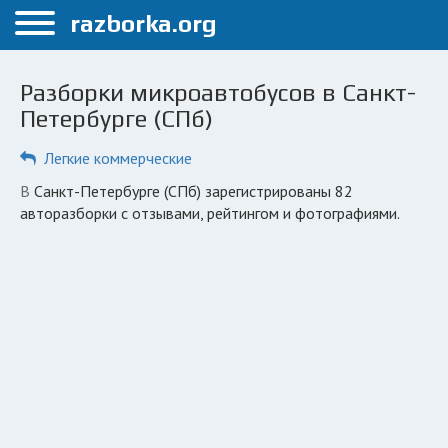
Меню
razborka.org
Главная
Разборки микроавтобусов в Санкт-
Санкт-Петербург
Петербурге (СПб)
ПОЛЬЗОВАТЕЛЯМ
Легкие коммерческие
Каталог разборок
в Санкт-Петербурге (СПб) зарегистрированы 82
авторазборки с отзывами, рейтингом и фотографиями.
Автосервисы
Вопрос автоюристу
Поиск деталей
КОМПАНИЯМ
Личный кабинет
Добавить компанию