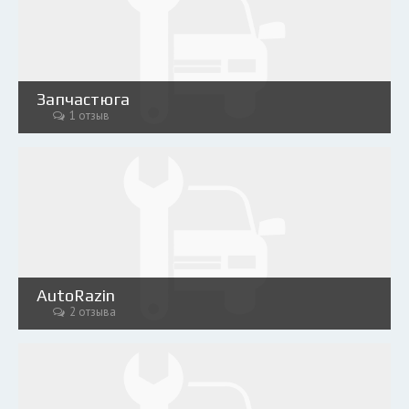
Запчастюга
1 отзыв
AutoRazin
2 отзыва