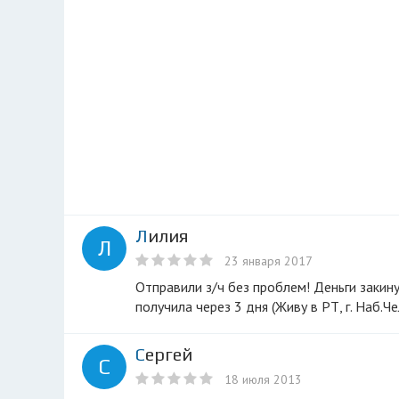
Лилия
Л
23 января 2017
Отправили з/ч без проблем! Деньги закинула на счет вечером на след. день отправили з/ч через "Деловые линии",
получила через 3 дня (Живу в РТ, г. Наб.Ч
Сергей
С
18 июля 2013