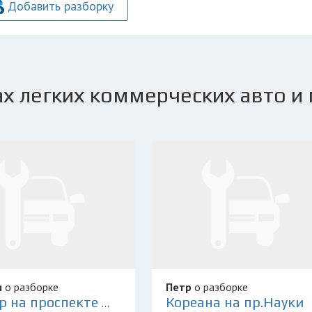
Добавить разборку
х легких коммерческих авто и 
я
о разборке
Петр
о разборке
Кореана на пр.Науки
PitStop на проспекте Маршала Блюхера