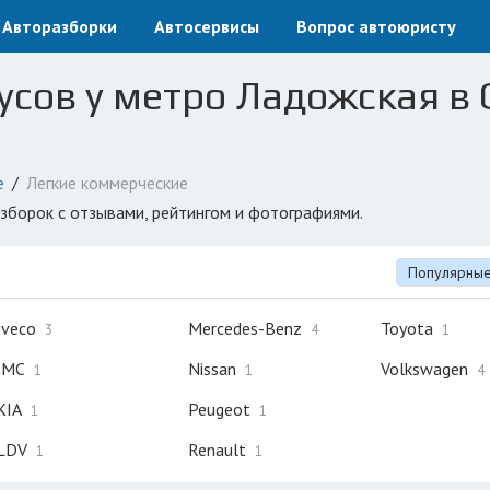
Авторазборки
Автосервисы
Вопрос автоюристу
сов у метро Ладожская в 
е
Легкие коммерческие
азборок с отзывами, рейтингом и фотографиями.
Популярны
Iveco
Mercedes-Benz
Toyota
3
4
1
JMC
Nissan
Volkswagen
1
1
4
KIA
Peugeot
1
1
LDV
Renault
1
1