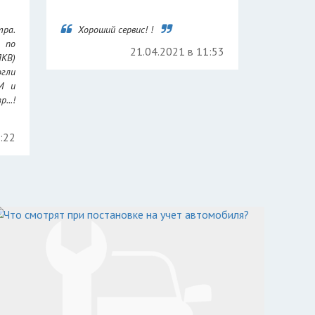
тра.
Хороший сервис! !
 по
21.04.2021 в 11:53
ПКВ)
гли
РМ и
...!
5:22