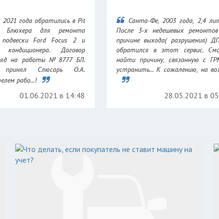
 2021 года обратились в Pit
Санта-Фе, 2003 года, 2,4 ли
а Блюхера для ремонта
После 3-х недешевых ремонтов
 подвески Ford Focus 2 и
причине выхода( разрушения) Д
 кондиционера. Договор
обратился в этот сервис. Смо
аряд на работы №8777 БЛ.
найти причину, связанную с Г
 принял Слюсарь О.А.
устранить... К сожалению, на возр
лем рабо...!
01.06.2021 в 14:48
28.05.2021 в 0