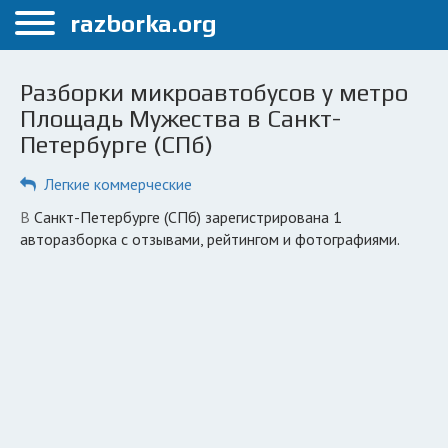
Меню
razborka.org
Главная
Разборки микроавтобусов у метро
Санкт-Петербург
Площадь Мужества в Санкт-
Петербурге (СПб)
ПОЛЬЗОВАТЕЛЯМ
Каталог разборок
Легкие коммерческие
Автосервисы
в Санкт-Петербурге (СПб) зарегистрирована 1
авторазборка с отзывами, рейтингом и фотографиями.
Вопрос автоюристу
Поиск деталей
КОМПАНИЯМ
Личный кабинет
Добавить компанию