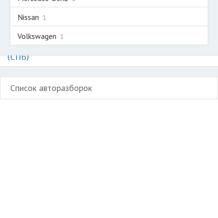
Nissan
1
Volkswagen
1
Авторазборки легких коммерческих авто и
микроавтобусов на карте Санкт-Петербурга
(СПб)
Список авторазборок