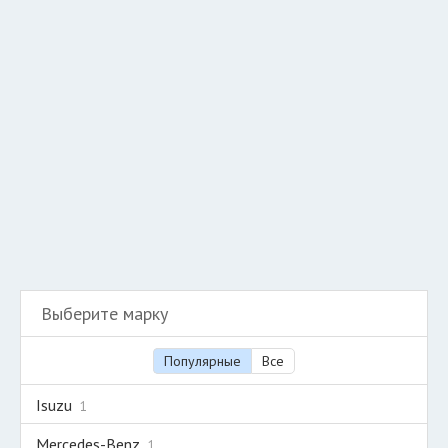
Добавить авто в разбор
Разместить рекламу
Техподдержка
© 2026 Все права защищены
Выберите марку
Популярные
Все
Isuzu
1
Mercedes-Benz
1