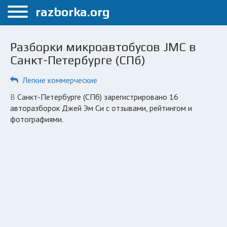
Меню
razborka.org
Главная
Разборки микроавтобусов JMC в
Санкт-Петербург
Санкт-Петербурге (СПб)
ПОЛЬЗОВАТЕЛЯМ
Легкие коммерческие
Каталог разборок
в Санкт-Петербурге (СПб) зарегистрировано 16
авторазборок Джей Эм Си с отзывами, рейтингом и
Автосервисы
фотографиями.
Вопрос автоюристу
Поиск деталей
КОМПАНИЯМ
Личный кабинет
Добавить компанию