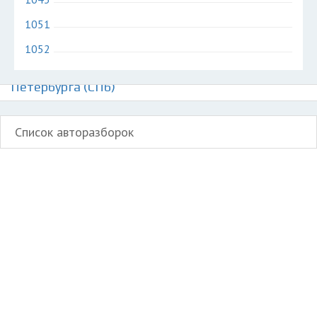
1051
1052
Авторазборки легких коммерческих авто и
микроавтобусов Джей Эм Си на карте Санкт-
Петербурга (СПб)
Список авторазборок