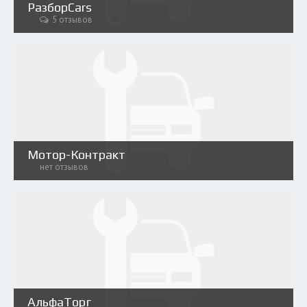
РазборCars
5 отзывов
Мотор-Контракт
нет отзывов
АльфаТорг