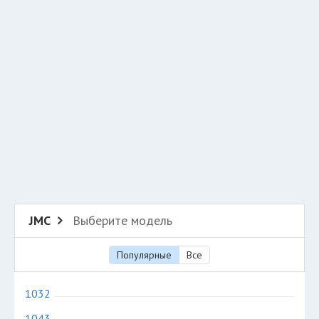
Добавить авто в разбор
Разместить рекламу
Техподдержка
© 2026 Все права защищены
JMC
Выберите модель
Популярные
Все
1032
1043