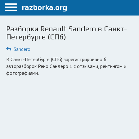
Меню
razborka.org
Главная
Разборки Renault Sandero в Санкт-
Санкт-Петербург
Петербурге (СПб)
ПОЛЬЗОВАТЕЛЯМ
Sandero
Каталог разборок
в Санкт-Петербурге (СПб) зарегистрировано 6
авторазборок Рено Сандеро 1 с отзывами, рейтингом и
Автосервисы
фотографиями.
Вопрос автоюристу
Поиск деталей
КОМПАНИЯМ
Личный кабинет
Добавить компанию