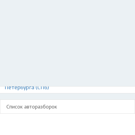
Добавить авто в разбор
Разместить рекламу
Техподдержка
© 2026 Все права защищены
Авторазборки Рено Сандеро 1 на карте Санкт-
Петербурга (СПб)
Список авторазборок