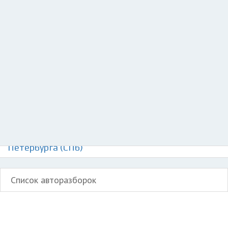
Добавить авто в разбор
Разместить рекламу
Техподдержка
© 2026 Все права защищены
Авторазборки Рено Сандеро 1 на карте Санкт-
Петербурга (СПб)
Список авторазборок