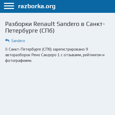
Меню
razborka.org
Главная
Разборки Renault Sandero в Санкт-
Санкт-Петербург
Петербурге (СПб)
ПОЛЬЗОВАТЕЛЯМ
Sandero
Каталог разборок
в Санкт-Петербурге (СПб) зарегистрировано 9
авторазборок Рено Сандеро 1 с отзывами, рейтингом и
Автосервисы
фотографиями.
Вопрос автоюристу
Поиск деталей
КОМПАНИЯМ
Личный кабинет
Добавить компанию