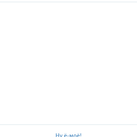
Ну ё-моё!