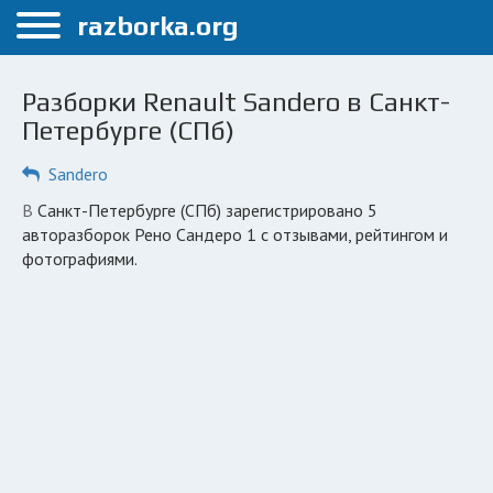
Меню
razborka.org
Главная
Разборки Renault Sandero в Санкт-
Санкт-Петербург
Петербурге (СПб)
ПОЛЬЗОВАТЕЛЯМ
Sandero
Каталог разборок
в Санкт-Петербурге (СПб) зарегистрировано 5
авторазборок Рено Сандеро 1 с отзывами, рейтингом и
Автосервисы
фотографиями.
Вопрос автоюристу
Поиск деталей
КОМПАНИЯМ
Личный кабинет
Добавить компанию