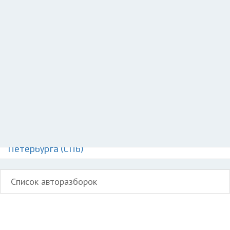
Добавить авто в разбор
Разместить рекламу
Техподдержка
© 2026 Все права защищены
Авторазборки Рено Сандеро 1 на карте Санкт-
Петербурга (СПб)
Список авторазборок