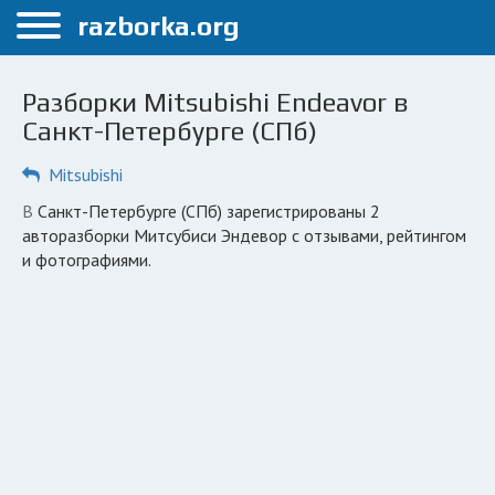
Меню
razborka.org
Главная
Разборки Mitsubishi Endeavor в
Санкт-Петербург
Санкт-Петербурге (СПб)
ПОЛЬЗОВАТЕЛЯМ
Mitsubishi
Каталог разборок
в Санкт-Петербурге (СПб) зарегистрированы 2
авторазборки Митсубиси Эндевор с отзывами, рейтингом
Автосервисы
и фотографиями.
Вопрос автоюристу
Поиск деталей
КОМПАНИЯМ
Личный кабинет
Добавить компанию