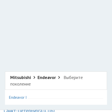
Добавить авто в разбор
Разместить рекламу
Техподдержка
© 2026 Все права защищены
Mitsubishi
Endeavor
Выберите
поколение
Endeavor I
Авторазборки Митсубиси Эндевор на карте
Санкт-Петербурга (СПб)